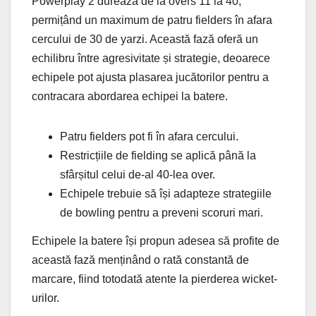
Powerplay 2 durează de la overs 11 la 40,
permițând un maximum de patru fielders în afara
cercului de 30 de yarzi. Această fază oferă un
echilibru între agresivitate și strategie, deoarece
echipele pot ajusta plasarea jucătorilor pentru a
contracara abordarea echipei la batere.
Patru fielders pot fi în afara cercului.
Restricțiile de fielding se aplică până la
sfârșitul celui de-al 40-lea over.
Echipele trebuie să își adapteze strategiile
de bowling pentru a preveni scoruri mari.
Echipele la batere își propun adesea să profite de
această fază menținând o rată constantă de
marcare, fiind totodată atente la pierderea wicket-
urilor.