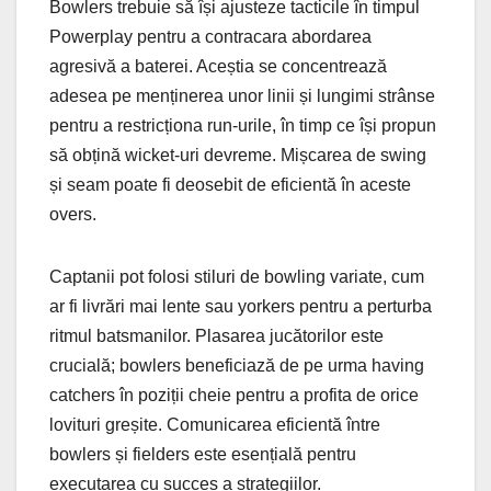
Bowlers trebuie să își ajusteze tacticile în timpul
Powerplay pentru a contracara abordarea
agresivă a baterei. Aceștia se concentrează
adesea pe menținerea unor linii și lungimi strânse
pentru a restricționa run-urile, în timp ce își propun
să obțină wicket-uri devreme. Mișcarea de swing
și seam poate fi deosebit de eficientă în aceste
overs.
Captanii pot folosi stiluri de bowling variate, cum
ar fi livrări mai lente sau yorkers pentru a perturba
ritmul batsmanilor. Plasarea jucătorilor este
crucială; bowlers beneficiază de pe urma having
catchers în poziții cheie pentru a profita de orice
lovituri greșite. Comunicarea eficientă între
bowlers și fielders este esențială pentru
executarea cu succes a strategiilor.