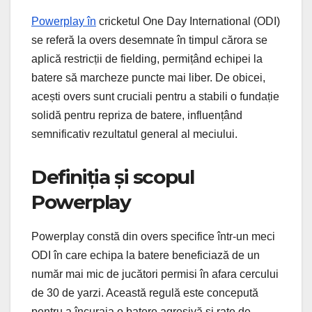
Powerplay în
cricketul One Day International (ODI)
se referă la overs desemnate în timpul cărora se
aplică restricții de fielding, permițând echipei la
batere să marcheze puncte mai liber. De obicei,
acești overs sunt cruciali pentru a stabili o fundație
solidă pentru repriza de batere, influențând
semnificativ rezultatul general al meciului.
Definiția și scopul
Powerplay
Powerplay constă din overs specifice într-un meci
ODI în care echipa la batere beneficiază de un
număr mai mic de jucători permisi în afara cercului
de 30 de yarzi. Această regulă este concepută
pentru a încuraja o batere agresivă și rate de