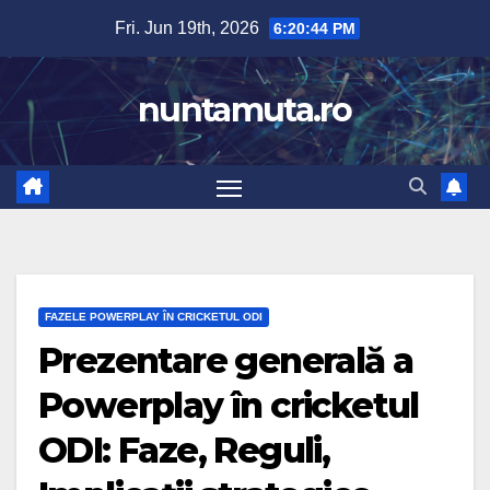
Skip
Fri. Jun 19th, 2026
6:20:45 PM
to
content
nuntamuta.ro
FAZELE POWERPLAY ÎN CRICKETUL ODI
Prezentare generală a
Powerplay în cricketul
ODI: Faze, Reguli,