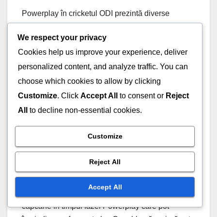
Powerplay în cricketul ODI prezintă diverse
provocări și riscuri pe care echipele trebuie să le
We respect your privacy
navigheze pentru a maximiza potențialul de
Cookies help us improve your experience, deliver
marcare în timp ce minimizează pierderile.
Problemele cheie includ gestionarea tacticilor de
personalized content, and analyze traffic. You can
batere agresivă, abordarea plasărilor defensive și
choose which cookies to allow by clicking
echilibrarea riscurilor cu recompensele pentru a
Customize
. Click
Accept All
to consent or
Reject
optimiza ratele de marcare.
All
to decline non-essential cookies.
Capcanele comune cu
Customize
care se confruntă echipele
Reject All
în timpul Powerplay
Accept All
Echipele se confruntă adesea cu mai multe
capcane în timpul fazei Powerplay care pot