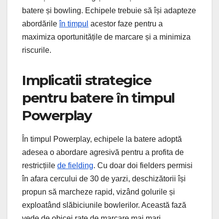
batere și bowling. Echipele trebuie să își adapteze
abordările
în timpul
acestor faze pentru a
maximiza oportunitățile de marcare și a minimiza
riscurile.
Implicatii strategice
pentru batere în timpul
Powerplay
În timpul Powerplay, echipele la batere adoptă
adesea o abordare agresivă pentru a profita de
restricțiile
de fielding
. Cu doar doi fielders permisi
în afara cercului de 30 de yarzi, deschizătorii își
propun să marcheze rapid, vizând golurile și
exploatând slăbiciunile bowlerilor. Această fază
vede de obicei rate de marcare mai mari