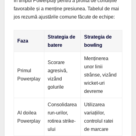
în timpul Powerplay pentru a profita de condițiile
favorabile și a menține presiunea. Tabelul de mai
jos rezumă ajustările comune făcute de echipe:
Strategia de
Strategia de
Faza
batere
bowling
Menținerea
Scorare
unor linii
Primul
agresivă,
strânse, vizând
Powerplay
vizând
wicket-uri
golurile
devreme
Consolidarea
Utilizarea
Al doilea
run-urilor,
variațiilor,
Powerplay
rotirea strike-
controlul ratei
ului
de marcare