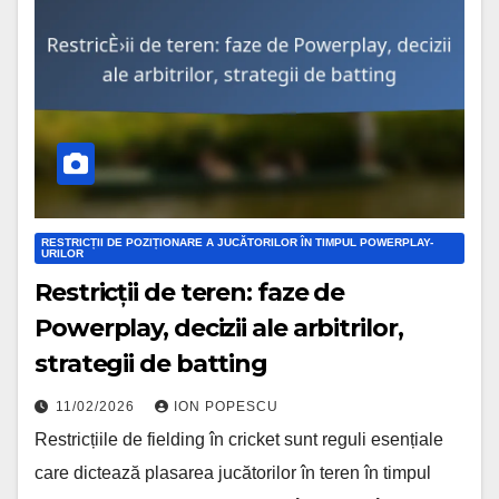
RESTRICȚII DE POZIȚIONARE A JUCĂTORILOR ÎN TIMPUL POWERPLAY-
URILOR
Restricții de teren: faze de
Powerplay, decizii ale arbitrilor,
strategii de batting
11/02/2026
ION POPESCU
Restricțiile de fielding în cricket sunt reguli esențiale
care dictează plasarea jucătorilor în teren în timpul