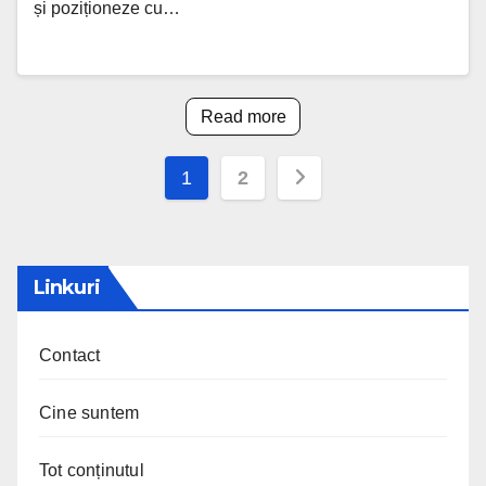
și poziționeze cu…
Read more
Posts
1
2
pagination
Linkuri
Contact
Cine suntem
Tot conținutul