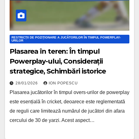
RESTRICȚII DE POZIȚIONARE A JUCĂTORILOR ÎN TIMPUL POWERPLAY-
URILOR
Plasarea în teren: În timpul
Powerplay-ului, Considerații
strategice, Schimbări istorice
28/01/2026
ION POPESCU
Plasarea jucătorilor în timpul overs-urilor de powerplay
este esențială în cricket, deoarece este reglementată
de reguli care limitează numărul de jucători din afara
cercului de 30 de yarzi. Acest aspect…