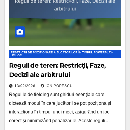
RESTRICȚII DE POZIȚIONARE A JUCĂTORILOR ÎN TIMPUL POWERPLAY-
URILOR
Reguli de teren: Restricții, Faze,
Decizii ale arbitrului
13/02/2026
ION POPESCU
Regulile de fielding sunt ghiduri esențiale care
dictează modul în care jucătorii se pot poziționa și
interacționa în timpul unui meci, asigurând un joc
corect și minimizând penalizările. Aceste reguli…