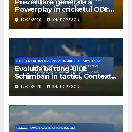
Prezentare generală a
Powerplay în cricketul ODI:
Faze, Reguli, Implicații
17/02/2026
ION POPESCU
strategice
STRATEGII DE BATTING ÎN OVERS-URILE DE POWERPLAY
Evoluția batting-ului:
Schimbări în tactici, Context
istoric, Comparații
17/02/2026
ION POPESCU
internaționale
FAZELE POWERPLAY ÎN CRICKETUL ODI