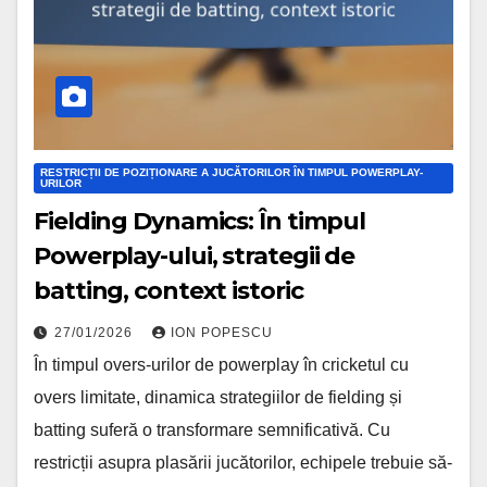
RESTRICȚII DE POZIȚIONARE A JUCĂTORILOR ÎN TIMPUL POWERPLAY-
URILOR
Fielding Dynamics: În timpul
Powerplay-ului, strategii de
batting, context istoric
27/01/2026
ION POPESCU
În timpul overs-urilor de powerplay în cricketul cu
overs limitate, dinamica strategiilor de fielding și
batting suferă o transformare semnificativă. Cu
restricții asupra plasării jucătorilor, echipele trebuie să-