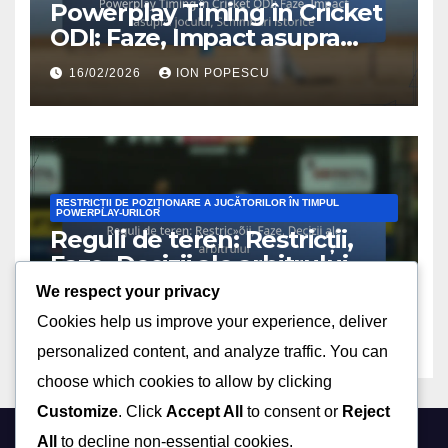
Powerplay Timing în Cricket
ODI: Faze, Impact asupra
jocului, Schimbări istorice
16/02/2026
ION POPESCU
RESTRICȚII DE POZIȚIONARE A JUCĂTORILOR ÎN TIMPUL
POWERPLAY-URILOR
Reguli de teren: Restricții,
Faze, Decizii ale arbitrului
We respect your privacy
13/02/2026
ION POPESCU
Cookies help us improve your experience, deliver
personalized content, and analyze traffic. You can
choose which cookies to allow by clicking
Customize
. Click
Accept All
to consent or
Reject
All
to decline non-essential cookies.