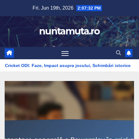
Skip
Fri. Jun 19th, 2026
2:07:33 PM
to
content
nuntamuta.ro
ze, Impact asupra jocului, Schimbări istorice
Reguli de teren: