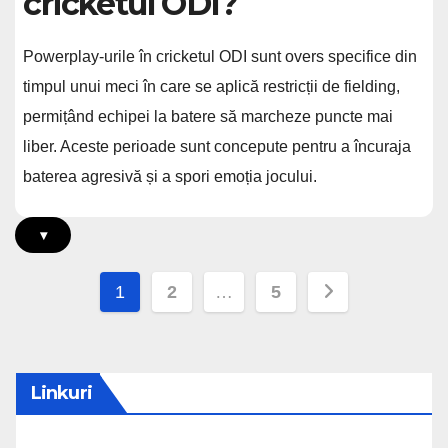
cricketul ODI?
Powerplay-urile în cricketul ODI sunt overs specifice din
timpul unui meci în care se aplică restricții de fielding,
permițând echipei la batere să marcheze puncte mai
liber. Aceste perioade sunt concepute pentru a încuraja
baterea agresivă și a spori emoția jocului.
▾
Posts
1
2
…
5
pagination
Linkuri