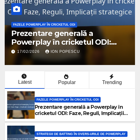
FAZELE POWERPLAY ÎN CRICKETUL ODI
Prezentare generală a
Powerplay în cricketul ODI:
Faze, Reguli, Implicații
17/02/2026
ION POPESCU
strategice
Latest
Popular
Trending
FAZELE POWERPLAY ÎN CRICKETUL ODI
Prezentare generală a Powerplay în
cricketul ODI: Faze, Reguli, Implicații
strategice
STRATEGII DE BATTING ÎN OVERS-URILE DE POWERPLAY