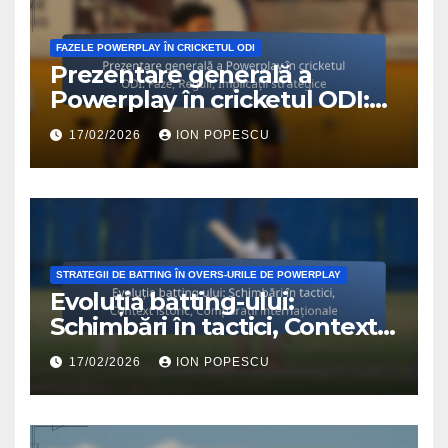
FAZELE POWERPLAY ÎN CRICKETUL ODI
Prezentare generală a
Powerplay în cricketul ODI:
Faze, Reguli, Implicații
17/02/2026
ION POPESCU
strategice
STRATEGII DE BATTING ÎN OVERS-URILE DE POWERPLAY
Evoluția batting-ului:
Schimbări în tactici, Context
istoric, Comparații
17/02/2026
ION POPESCU
internaționale