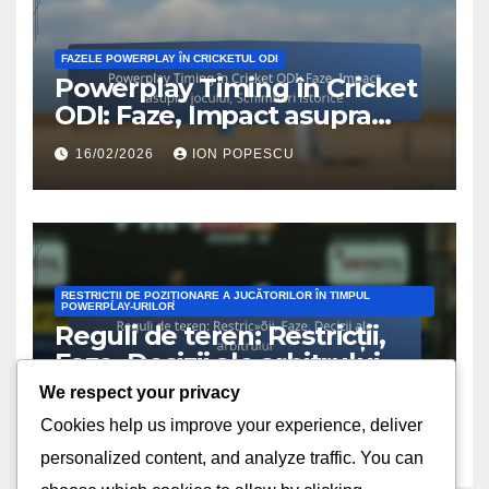
FAZELE POWERPLAY ÎN CRICKETUL ODI
Powerplay Timing în Cricket
ODI: Faze, Impact asupra
jocului, Schimbări istorice
16/02/2026
ION POPESCU
RESTRICȚII DE POZIȚIONARE A JUCĂTORILOR ÎN TIMPUL
POWERPLAY-URILOR
Reguli de teren: Restricții,
Faze, Decizii ale arbitrului
We respect your privacy
13/02/2026
ION POPESCU
Cookies help us improve your experience, deliver
personalized content, and analyze traffic. You can