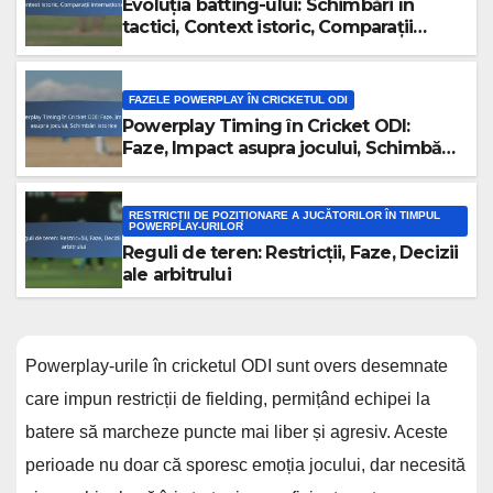
Evoluția batting-ului: Schimbări în
tactici, Context istoric, Comparații
internaționale
FAZELE POWERPLAY ÎN CRICKETUL ODI
Powerplay Timing în Cricket ODI:
Faze, Impact asupra jocului, Schimbări
istorice
RESTRICȚII DE POZIȚIONARE A JUCĂTORILOR ÎN TIMPUL
POWERPLAY-URILOR
Reguli de teren: Restricții, Faze, Decizii
ale arbitrului
Powerplay-urile în cricketul ODI sunt overs desemnate
care impun restricții de fielding, permițând echipei la
batere să marcheze puncte mai liber și agresiv. Aceste
perioade nu doar că sporesc emoția jocului, dar necesită