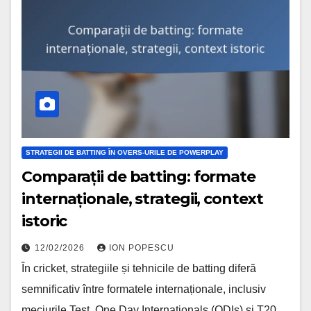
STRATEGII DE BATTING ÎN OVERS-URILE DE POWERPLAY
Comparații de batting: formate
internaționale, strategii, context
istoric
12/02/2026
ION POPESCU
În cricket, strategiile și tehnicile de batting diferă
semnificativ între formatele internaționale, inclusiv
meciurile Test, One Day Internationals (ODIs) și T20.