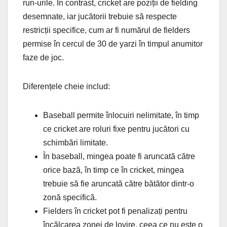
run-urile. În contrast, cricket are poziții de fielding
desemnate, iar jucătorii trebuie să respecte
restricții specifice, cum ar fi numărul de fielders
permise în cercul de 30 de yarzi în timpul anumitor
faze de joc.
Diferențele cheie includ:
Baseball permite înlocuiri nelimitate, în timp
ce cricket are roluri fixe pentru jucători cu
schimbări limitate.
În baseball, mingea poate fi aruncată către
orice bază, în timp ce în cricket, mingea
trebuie să fie aruncată către bătător dintr-o
zonă specifică.
Fielders în cricket pot fi penalizați pentru
încălcarea zonei de lovire, ceea ce nu este o