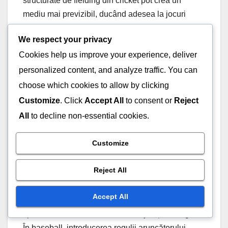
structurate de fielding din cricket pot crea un
mediu mai previzibil, ducând adesea la jocuri
strategice concepute pentru a conține run-urile.
We respect your privacy
Cookies help us improve your experience, deliver
De exemplu, în cricket, plasarea fielders poate fi
personalized content, and analyze traffic. You can
crucială în ultimele overs ale unui meci, unde
restricțiile asupra fielders pot duce la strategii de
choose which cookies to allow by clicking
lovire agresive. În baseball, capacitatea de a muta
Customize
. Click
Accept All
to consent or
Reject
fielders în funcție de bătător poate duce la jocuri
All
to decline non-essential cookies.
mai defensive sau ofensive, în funcție de situație.
Customize
Schimbări istorice în
Reject All
regulile de fielding
Accept All
Regulile de fielding au evoluat în timp în ambele
sporturi, reflectând schimbările în joc și strategie.
În baseball, introducerea regulii aruncătorului