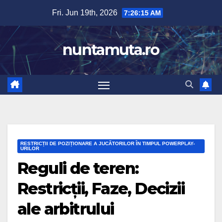
Skip
Fri. Jun 19th, 2026
7:26:16 AM
to
content
nuntamuta.ro
RESTRICȚII DE POZIȚIONARE A JUCĂTORILOR ÎN TIMPUL POWERPLAY-
URILOR
Reguli de teren:
Restricții, Faze, Decizii
ale arbitrului