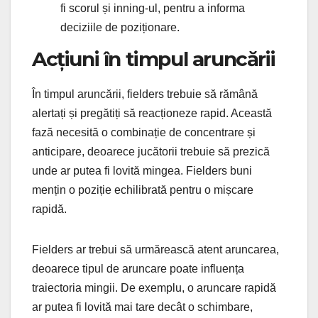
fi scorul și inning-ul, pentru a informa
deciziile de poziționare.
Acțiuni în timpul aruncării
În timpul aruncării, fielders trebuie să rămână
alertați și pregătiți să reacționeze rapid. Această
fază necesită o combinație de concentrare și
anticipare, deoarece jucătorii trebuie să prezică
unde ar putea fi lovită mingea. Fielders buni
mențin o poziție echilibrată pentru o mișcare
rapidă.
Fielders ar trebui să urmărească atent aruncarea,
deoarece tipul de aruncare poate influența
traiectoria mingii. De exemplu, o aruncare rapidă
ar putea fi lovită mai tare decât o schimbare,