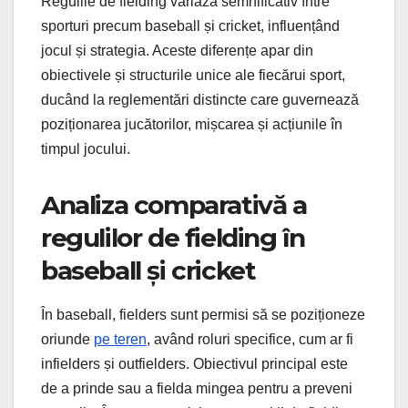
Regulile de fielding variază semnificativ între
sporturi precum baseball și cricket, influențând
jocul și strategia. Aceste diferențe apar din
obiectivele și structurile unice ale fiecărui sport,
ducând la reglementări distincte care guvernează
poziționarea jucătorilor, mișcarea și acțiunile în
timpul jocului.
Analiza comparativă a
regulilor de fielding în
baseball și cricket
În baseball, fielders sunt permisi să se poziționeze
oriunde
pe teren
, având roluri specifice, cum ar fi
infielders și outfielders. Obiectivul principal este
de a prinde sau a fielda mingea pentru a preveni