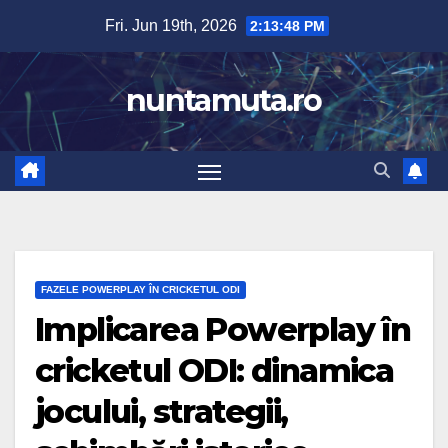
Skip
Fri. Jun 19th, 2026
2:13:50 PM
to
content
nuntamuta.ro
FAZELE POWERPLAY ÎN CRICKETUL ODI
Implicarea Powerplay în
cricketul ODI: dinamica
jocului, strategii,