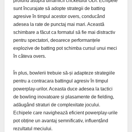
profund asupra dinamicii cricketului ODI. Echipele
sunt încurajate să adopte strategii de batting
agresive în timpul acestor overs, conducând
adesea la rate de punctaj mai mari. Această
schimbare a făcut ca formatul să fie mai distractiv
pentru spectatori, deoarece performanțele
explozive de batting pot schimba cursul unui meci
în câteva overs.
În plus, bowlerii trebuie să-și adapteze strategiile
pentru a contracara battingul agresiv în timpul
powerplay-urilor. Aceasta duce adesea la tactici
de bowling inovatoare și plasamente de fielding,
adăugând straturi de complexitate jocului.
Echipele care navighează eficient powerplay-urile
pot obține un avantaj semnificativ, influențând
rezultatul meciului.