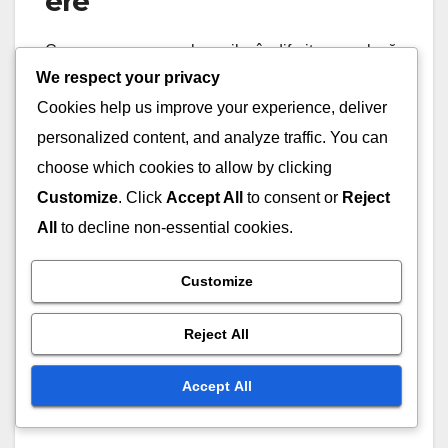
ere
Compararea powerplay-urilor în diferite ere relevă
We respect your privacy
o schimbare de la strategii pur agresive la o
abordare mai nuanțată. În anii anteriori, echipele
Cookies help us improve your experience, deliver
se bazau foarte mult pe maximizarea punctelor în
personalized content, and analyze traffic. You can
primele overs, adesea conducând la un batting cu
choose which cookies to allow by clicking
risc ridicat.
Customize
. Click
Accept All
to consent or
Reject
All
to decline non-essential cookies.
În vremurile recente, echipele au adoptat o
strategie mai echilibrată, concentrându-se pe
Customize
construirea parteneriatelor, în timp ce își asumau
în continuare riscuri calculate. Această evoluție
Reject All
reflectă dinamica în schimbare a cricketului ODI,
unde echipele trebuie să ia în considerare atât
Accept All
scorurile, cât și conservarea wicket-urilor.