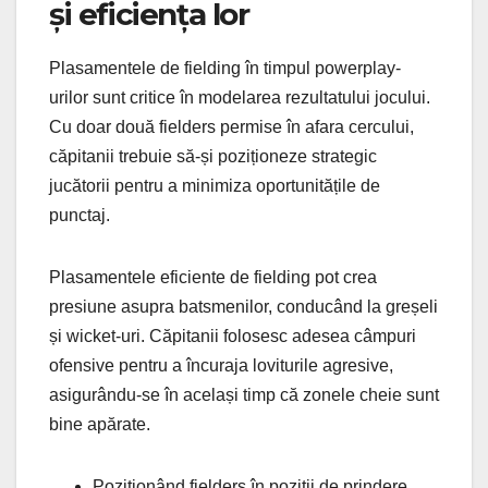
și eficiența lor
Plasamentele de fielding în timpul powerplay-
urilor sunt critice în modelarea rezultatului jocului.
Cu doar două fielders permise în afara cercului,
căpitanii trebuie să-și poziționeze strategic
jucătorii pentru a minimiza oportunitățile de
punctaj.
Plasamentele eficiente de fielding pot crea
presiune asupra batsmenilor, conducând la greșeli
și wicket-uri. Căpitanii folosesc adesea câmpuri
ofensive pentru a încuraja loviturile agresive,
asigurându-se în același timp că zonele cheie sunt
bine apărate.
Poziționând fielders în poziții de prindere