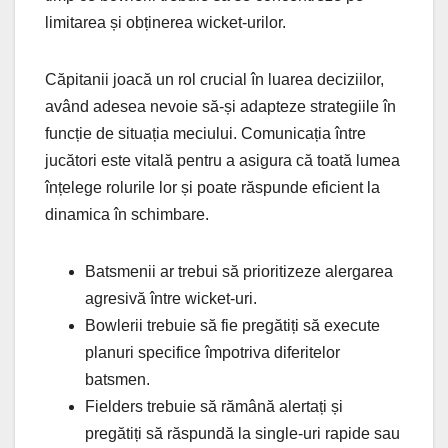
limitarea și obținerea wicket-urilor.
Căpitanii joacă un rol crucial în luarea deciziilor,
având adesea nevoie să-și adapteze strategiile în
funcție de situația meciului. Comunicația între
jucători este vitală pentru a asigura că toată lumea
înțelege rolurile lor și poate răspunde eficient la
dinamica în schimbare.
Batsmenii ar trebui să prioritizeze alergarea
agresivă între wicket-uri.
Bowlerii trebuie să fie pregătiți să execute
planuri specifice împotriva diferitelor
batsmen.
Fielders trebuie să rămână alertați și
pregătiți să răspundă la single-uri rapide sau