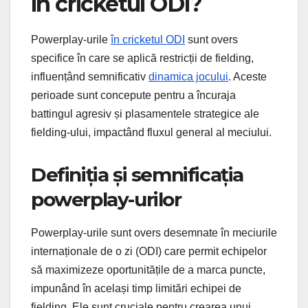
în cricketul ODI?
Powerplay-urile
în cricketul ODI
sunt overs
specifice în care se aplică restricții de fielding,
influențând semnificativ
dinamica jocului
. Aceste
perioade sunt concepute pentru a încuraja
battingul agresiv și plasamentele strategice ale
fielding-ului, impactând fluxul general al meciului.
Definiția și semnificația
powerplay-urilor
Powerplay-urile sunt overs desemnate în meciurile
internaționale de o zi (ODI) care permit echipelor
să maximizeze oportunitățile de a marca puncte,
impunând în același timp limitări echipei de
fielding. Ele sunt cruciale pentru crearea unui